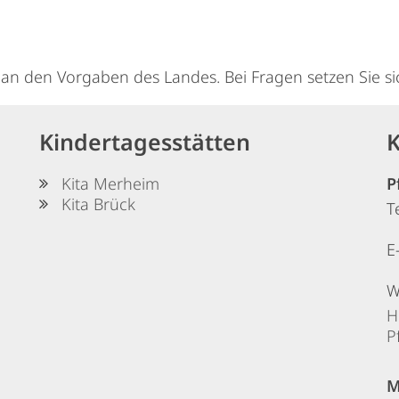
 an den Vorgaben des Landes. Bei Fragen setzen Sie sic
Kindertagesstätten
K
Kita Merheim
P
Kita Brück
T
E
W
H
P
M