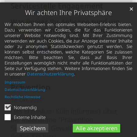
Servicestelle Engagement
✕
Wir achten Ihre Privatsphäre
Was immer Ihr Anliegen rund um
Wir möchten Ihnen ein optimales Webseiten-Erlebnis bieten.
ehrenamtliches Engagement ist,
Dazu verwenden wir Cookies, die für das Funktionieren
unserer Website notwendig sind. Mit Ihrer Zustimmung
sprechen Sie das Team der
verwenden wir auch Cookies, die zur Anzeige externer Inhalte
Servicestelle Engagement gerne
oder zu anonymen Statistikzwecken genutzt werden. Sie
können selbst entscheiden, welche Kategorien Sie zulassen
an!
möchten. Bitte beachten Sie, dass auf Basis Ihrer
Einstellungen womöglich nicht mehr alle Funktionalitäten der
© ebk
Seite zur Verfügung stehen. Weitere Informationen finden Sie
in unserer
Datenschutzerklärung
.
Ihre Talente sind gefragt und sehr
:
Info
Impressum
willkommen! Wir freuen uns auf Sie!
Prävention
Datenschutzerklärung
Kontakt:
Rechtliche Hinweise
13. Okt. 2019
servicestelle_engagement@pgbm.de
Notwendig
Das Erzbistum Köln informiert über
Externe Inhalte
die Maßnahme "Prävention
Informationen
Sexualisierte Gewalt". Informationen
Speichern
Alle akzeptieren
finden Sie hier!