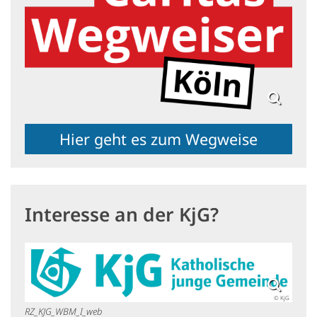
Hier geht es zum Wegweise
Interesse an der KjG?
© KjG
RZ_KJG_WBM_I_web