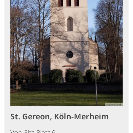
© Jörn Rößler
St. Gereon, Köln-Merheim
Von-Eltz-Platz 6