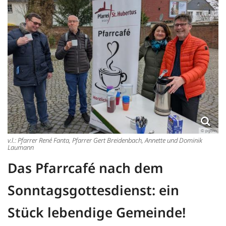
© pgbm
v.l.: Pfarrer René Fanta, Pfarrer Gert Breidenbach, Annette und Dominik
Laumann
Das Pfarrcafé nach dem
Sonntagsgottesdienst: ein
Stück lebendige Gemeinde!