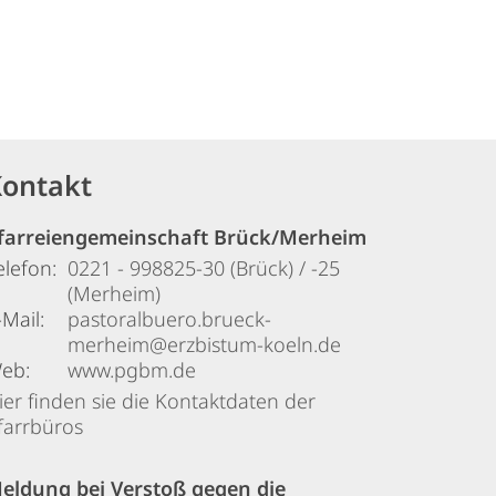
ontakt
farreiengemeinschaft Brück/Merheim
elefon:
0221 - 998825-30 (Brück) / -25
(Merheim)
-Mail:
pastoralbuero.brueck-
merheim@erzbistum-koeln.de
eb:
www.pgbm.de
ier finden sie die Kontaktdaten der
farrbüros
eldung bei Verstoß gegen die