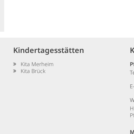
Kindertagesstätten
K
Kita Merheim
P
Kita Brück
T
E
W
H
P
M