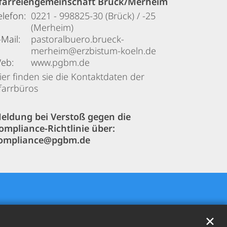
farreiengemeinschaft Brück/Merheim
elefon:
0221 - 998825-30 (Brück) / -25
(Merheim)
-Mail:
pastoralbuero.brueck-
merheim@erzbistum-koeln.de
eb:
www.pgbm.de
ier finden sie die Kontaktdaten der
farrbüros
eldung bei Verstoß gegen die
ompliance-Richtlinie über:
ompliance@pgbm.de
✕