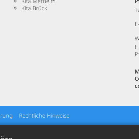
Kita Merheim
P
Kita Brück
T
E
W
H
P
M
C
c
ärung
Rechtliche Hinweise