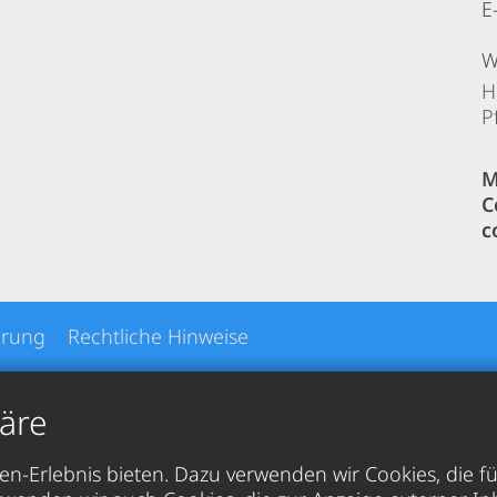
E
W
H
P
M
C
c
ärung
Rechtliche Hinweise
häre
n-Erlebnis bieten. Dazu verwenden wir Cookies, die fu