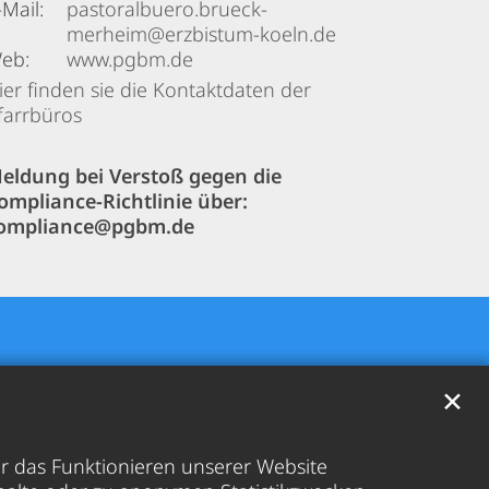
-Mail:
pastoralbuero.brueck-
merheim@erzbistum-koeln.de
eb:
www.pgbm.de
ier finden sie die Kontaktdaten der
farrbüros
eldung bei Verstoß gegen die
ompliance-Richtlinie über:
ompliance@pgbm.de
✕
̈r das Funktionieren unserer Website