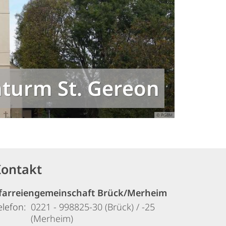
hturm St. Gereon
© PGBM
© PGBM
© PGBM
© PGBM
© PGBM
© PGBM
© PGBM
© PGBM
ontakt
farreiengemeinschaft Brück/Merheim
elefon:
0221 - 998825-30 (Brück) / -25
(Merheim)