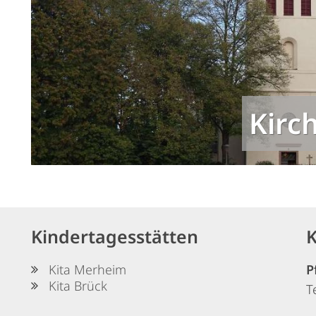
Kirc
Kindertagesstätten
K
Kita Merheim
P
Kita Brück
T